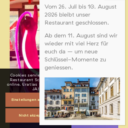
Vom 26. Juli bis 10. August
2026 bleibt unser
Restaurant geschlossen.
Ab dem 11. August sind wir
wieder mit viel Herz für
euch da – um neue
Schlüssel-Momente zu
geniessen.
Cookies servieren wir im
Restaurant Schlüssel nur
online. Gratias tibi für dein
JA!
Einstellungen akzeptieren
Nicht akzeptieren